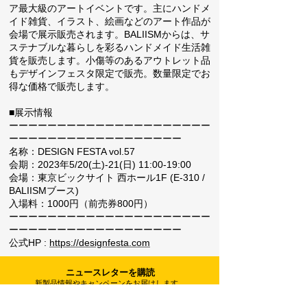
ア最大級のアートイベントです。主にハンドメ
イド雑貨、イラスト、絵画などのアート作品が
会場で展示販売されます。BALIISMからは、サ
ステナブルな暮らしを彩るハンドメイド生活雑
貨を販売します。小傷等のあるアウトレット品
もデザインフェスタ限定で販売。数量限定でお
得な価格で販売します。
■展示情報
ーーーーーーーーーーーーーーーーーーーーー
ーーーーーーーーーーーーーーーーーー
名称：DESIGN FESTA vol.57
会期：2023年5/20(土)-21(日) 11:00-19:00
会場：東京ビックサイト 西ホール1F (E-310 /
BALIISMブース)
入場料：1000円（前売券800円）
ーーーーーーーーーーーーーーーーーーーーー
ーーーーーーーーーーーーーーーーーー
公式HP :
https://designfesta.com
ニュースレターを購読
新製品情報やキャンペーンをお届けします。
SUBMIT