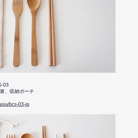
-03
箸、収納ポーチ
asia/bcs-03-jp