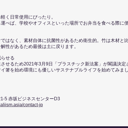
べ軽く日常使用にぴったり。
ち運べば、学校やオフィスといった場所でお弁当を食べる際に
けではなく、素材自体に抗菌性があるため衛生的。竹は木材と
分解性があるため最後は土に戻ります。
減らせる
させるため2021年3月9日「プラスチック新法案」が閣議決
マイ箸を始め環境にも優しいサステナブルライフを始めてみま
】
-21-5 赤坂ビジネスセンターD3
aliism.asia/contact-jp