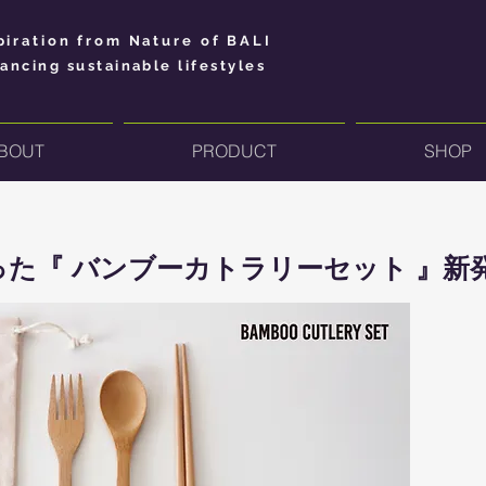
piration from Nature of BALI
ancing sustainable lifestyles
BOUT
PRODUCT
SHOP
た『 バンブーカトラリーセット 』新