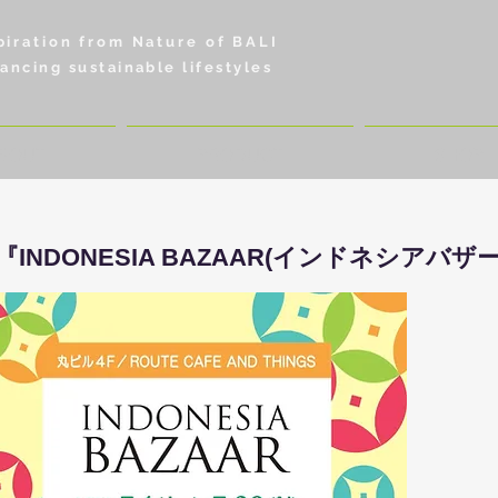
piration from Nature of BALI
ancing sustainable lifestyles
BOUT
PRODUCT
SHOP
INDONESIA BAZAAR(インドネシアバザ