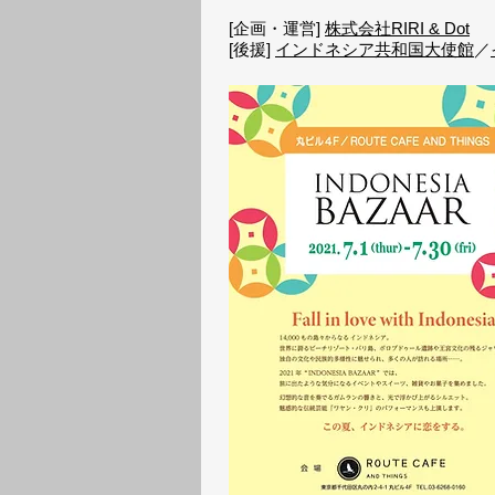
[企画・運営]
株式会社RIRI & Dot
[後援]
インドネシア共和国大使館
／