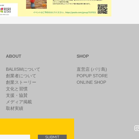
ABOUT
SHOP
BALIISMについて
直営店 (バリ島)
創業者について
POPUP STORE
創業ストーリー
ONLINE SHOP
文化と習慣
支援・協賛
メディア掲載
​取材実績
SUBMIT