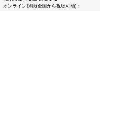
オンライン視聴(全国から視聴可能)：
https://www.tfm.co.jp/listen/
ニュースレターを購読
新製品情報やキャンペーンをお届けします。
SUBMIT
Select Language