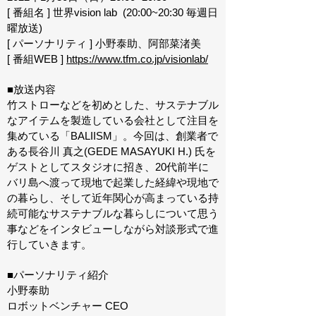
[ 番組名 ] 世界vision lab (20:00~20:30 毎週日
曜放送)
[ パーソナリティ ] 小野泰助、阿部菜渚美
[ 番組WEB ]
https://www.tfm.co.jp/visionlab/
■放送内容
竹ストローなどを初めとした、サステナブル
なアイテムを製造している会社として注目を
集めている「BALIISM」。今回は、創業者で
ある長谷川 真之(GEDE MASAYUKI H.) 氏を
ゲストとしてスタジオに招き、20代前半に
バリ島へ渡って現地で起業した経緯や現地で
の暮らし、そして近年関心が高まっている持
続可能なサステナブルな暮らしについて思う
事などをインタビューしながら対談形式で進
行していきます。
■パーソナリティ紹介
小野泰助
ロボットベンチャー CEO