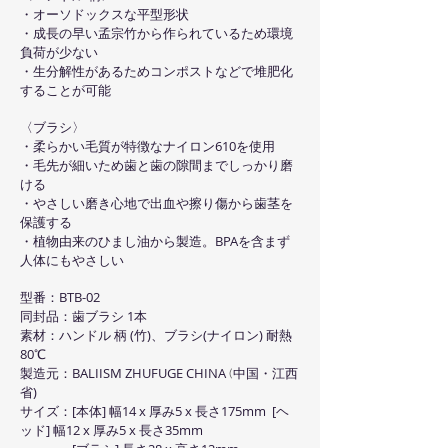
・オーソドックスな平型形状
・成長の早い孟宗竹から作られているため環境
負荷が少ない
・生分解性があるためコンポストなどで堆肥化
することが可能
〈ブラシ〉
・柔らかい毛質が特徴なナイロン610を使用
・毛先が細いため歯と歯の隙間までしっかり磨
ける
・やさしい磨き心地で出血や擦り傷から歯茎を
保護する
・植物由来のひまし油から製造。BPAを含まず
人体にもやさしい
型番：BTB-02
同封品：歯ブラシ 1本
素材：ハンドル 柄 (竹)、ブラシ(ナイロン) 耐熱
80℃
製造元：BALIISM ZHUFUGE CHINA
中国・江西
(
省)
サイズ：[本体] 幅14 x 厚み5 x 長さ175mm [ヘ
ッド] 幅12 x 厚み5 x 長さ35mm