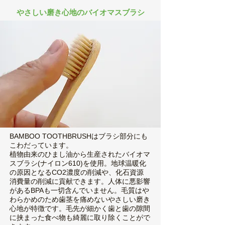
やさしい磨き心地のバイオマスブラシ
BAMBOO TOOTHBRUSHはブラシ部分にも
こわだっています。
植物由来のひまし油から生産されたバイオマ
スブラシ(ナイロン610)を使用。地球温暖化
の原因となるCO2濃度の削減や、化石資源
消費量の削減に貢献できます。人体に悪影響
があるBPAも一切含んでいません。毛質はや
わらかめのため歯茎を痛めないやさしい磨き
心地が特徴です。毛先が細かく歯と歯の隙間
に挟まった食べ物も綺麗に取り除くことがで