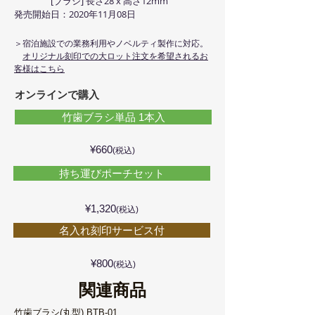
[ブラシ] 長さ28 x 高さ12mm
​発売開始日：2020年11月08日
＞宿泊施設での業務利用やノベルティ製作に対応。
大ロット注文を希望されるお
オリジナル刻印での
客様はこちら
オンラインで購入
竹歯ブラシ単品 1本入
¥660
(税込)
持ち運びポーチセット
¥1,320
(税込)
名入れ刻印サービス付
¥800
(税込)
関連商品
竹歯ブラシ(丸型) BTB-01