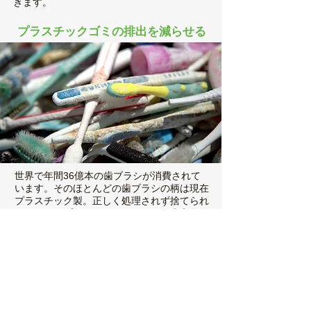
きます。
プラスチックゴミの排出を減らせる
世界で年間36億本の歯ブラシが消費されて
います。そのほとんどの歯ブラシの柄は現在
プラスチック製。正しく処理されず捨てられ
てしまうとプラスチックごみとして半永久的
に地球上に残ってしまう問題があります。ま
た海に流れてしまった場合、細かく砕け散り
マイクロプラスチックとして残留し海洋生物
にも影響を与えます。BALIISMはこの問題を
解決させたいと考え、自然に還る歯ブラシを
開発しました。
生分解性があり最後は土に還る