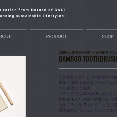
piration from Nature of BALI
ancing sustainable lifestyles
BOUT
PRODUCT
SHOP
100%天然竹から作られた歯ブラ
BAMBOO TOOTHBRUSH
円筒形状の見た目が特徴的の竹
市販の携帯用歯磨きチューブと
での歯磨きに最適。
ブラシ部分は繊維が細く柔らかい
植物由来のため生分解性があり
竹歯ブラシを使用することで、
環境負荷を下げることができま