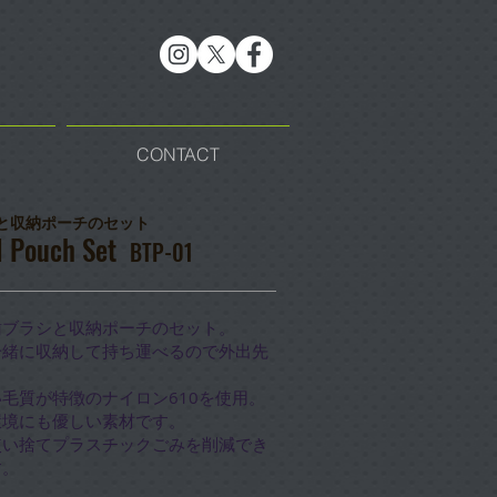
CONTACT
シと収納ポーチのセット
 Pouch Set
BTP-01
歯ブラシと収納ポーチのセット。
一緒に収納して持ち運べるので外出先
毛質が特徴のナイロン610を使用。
環境にも優しい素材です。
使い捨てプラスチックごみを削減でき
す。