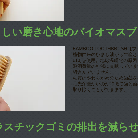
さしい磨き心地のバイオマスブ
BAMBOO TOOTHBRUS
植物由来のひまし油から生産さ
610)を使用。地球温暖化の原
源消費量の削減に貢献していま
切含んでいません。
毛質はやわらかめのため歯茎を
毛先が細かいのが特徴で歯と歯
取り除くことができます。
ラスチックゴミの排出を減ら