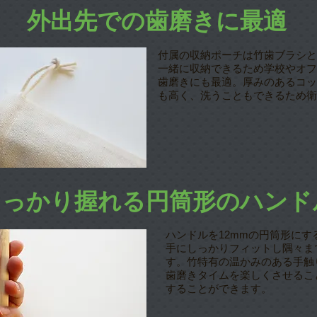
外出先での歯磨きに最適
付属の収納ポーチは竹歯ブラシと
一緒に収納できるため学校やオフ
歯磨きにも最適。厚みのある
コッ
も高く、洗う
こともできるため衛
しっかり握れる円筒形のハンド
ハンドルを12mmの円筒形に
手にしっかりフィットし隅々ま
す。竹特有の温かみのある手触
歯磨きタイムを楽しくさせるこ
することができます。