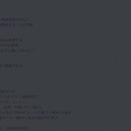
め環境負荷が少ない
堆肥化することが可能
歯茎を保護する
610を使用
含まず人体にもやさしい
緒に収納できる
収納ポーチ
シ(ナイロン) 耐熱80℃〉
ポーチ：コットン〉
、台湾・中国(ブラシ加工)
x 長さ190mm [ヘッド] 幅12 x 厚み5 x 長さ
(収納ポーチ：幅60 × 厚み6(最大30) 長さ
ル：2026年3月9日