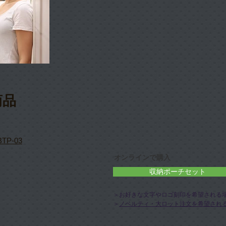
商品
P-03
オンラインで購入
収納ポーチセット
＞お好きな文字やロゴ
刻印を希望される
ノベルティ・大ロット注文を希望され
＞