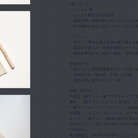
[ 歯ブラシ ]
〈ハンドル 柄〉
・しっかり握れる円筒形状
・成長の早い孟宗竹から作られているた
・生分解性があるためコンポストなどで
〈ブラシ〉
・やさしい磨き心地で出血や擦り傷から
・高品質で柔らかい毛質が特徴なナイロン
・植物由来のひまし油から製造。BPAを
[収納ポーチ]
・歯ブラシと携帯用歯磨きチューブを一
・通気性が良く衛生的。手洗いも可能
・強度が高い厚手のコットン製
型番：BTP-01
同封品：歯ブラシ、歯ブラシキャップ、
素材：〈歯ブラシ：ハンドル 柄 (竹)、ブラ
〈歯ブラシキャップ：シリコン〉〈収納
製造国：インドネシア(ハンドル、ポーチ)
サイズ：〈歯ブラシ：[本体] 幅12 x 厚み12 
35mm [ブラシ] 長さ25 x 高さ12mm) 
×250mm 〉
​発売開始日：2020年11月8日 リニューア