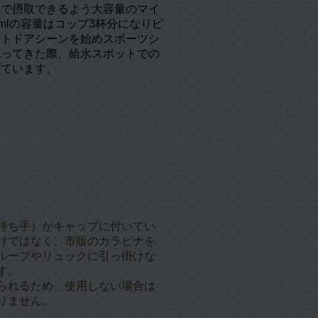
先で摂取できるよう大容量のマイ
mlの容量はコップ3杯分になりピ
ウトドアシーンを始めスポーツシ
減ってきた際、給水スポットでの
げています。
持ち手）がキャップに付いてい
けではなく、市販の
カラビナを
ループやリュックに引っ掛けな
す。
られるため、使用しない場合は
りません。