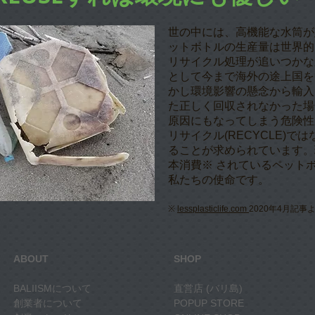
世の中には、高機能な水筒が
ットボトルの生産量は世界的
リサイクル処理が追いつかな
として今まで海外の途上国を
かし環境影響の懸念から輸入
た正しく回収されなかった場
原因にもなってしまう危険性
リサイクル(RECYCLE)では
ることが求められています。
本消費※ されているペット
私たちの使命です。
※
lessplasticlife.com
2020年4月記事
ABOUT
SHOP
BALIISMについて
直営店 (バリ島)
創業者について
POPUP STORE