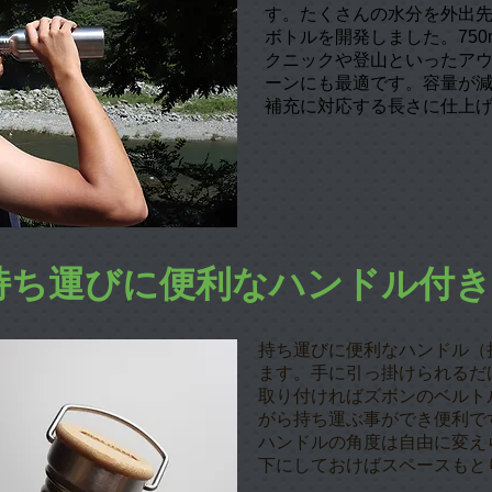
す。たくさんの水分を外出
ボトルを開発しました。750
クニックや登山といったア
ーンにも最適です。容量が
補充に対応する長さに仕上
持ち運びに便利なハンドル付き
持ち運びに便利な
ハンドル
（
ます。手に引っ掛けられるだ
取り付ければズボンのベルト
がら持ち運ぶ事ができ便利で
ハンドルの角度は自由に変え
下にしておけばスペースもと