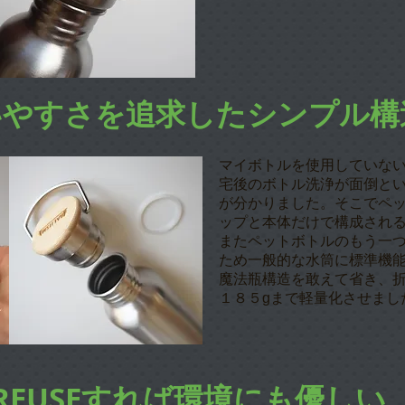
いやすさを追求したシンプル構
マイボトルを使用していな
宅後のボトル洗浄が面倒と
が​分かりました。そこでペ
ップと本体だけで構成され
またペットボトルのもう一つ
ため一般的な水筒に標準機
魔法瓶構造を敢えて省き、
１８５gまで軽量化させまし
​REUSEすれば環境にも優しい