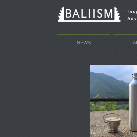
Ins
Adv
NEWS
A