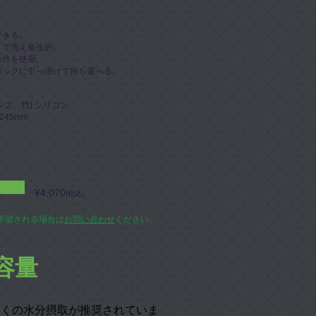
できる。
まで洗え衛生的。
の竹を使用。
バックに引っ掛けて持ち運べる。
レス、竹) シリコン
245mm
¥4,070
(税込)
希望される場合は
お問い合わせ
ください。
容量
多くの水分摂取が推奨されていま