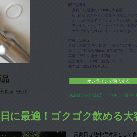
​[商品説明]
・真夏日に最適な750mlの大容量。
・広口のため氷をそのまま入れることが
・ボトルの奥までブラシが入るため隅々
・アクセントとしてキャップ上部に本物
・カラビナを付けられるハンドル付き。
型番：SB-02
素材：本体(ステンレス) キャップ(ステン
サイズ：天面幅 56mm 底面幅 72mm 高さ
​容量：750ml 重量：185g
販売価格：3,190円 (税抜2,900円)
発売日：2021年8月16日
商品
オンラインで購入する
ml [SB-01]
実店舗での小売販売・ノベルティ製作を
夏日に最適！ゴクゴク飲める大
真夏日は熱中症対策として