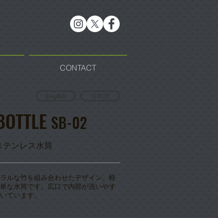
CONTACT
English
日本語
BOTTLE
SB-02
量ステンレス水筒
ラルな竹を組み合わせたデザイン。軽
単な水筒です。広口で内部が洗いやす
いています。